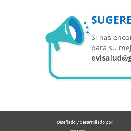
SUGER
Si has enco
para su mej
evisalud@
Diseñado y desarrollado por