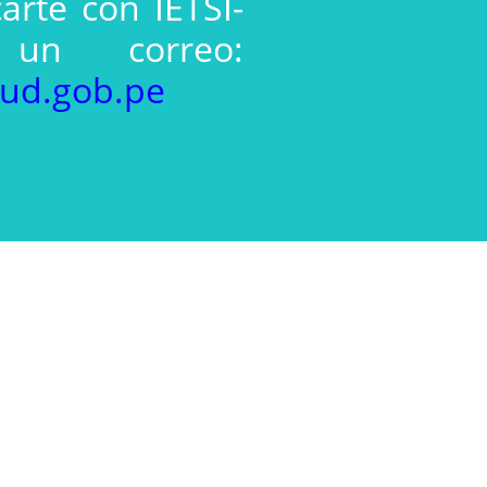
arte con IETSI-
 un correo:
lud.gob.pe