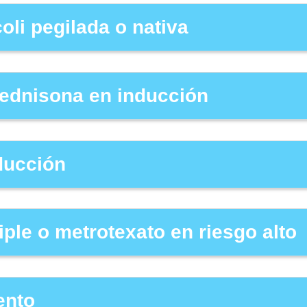
oli pegilada o nativa
ednisona en inducción
nducción
riple o metrotexato en riesgo alto
ento