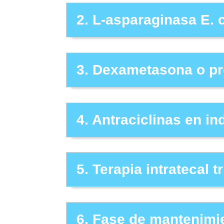
2. L-asparaginasa E. c
3. Dexametasona o pr
4. Antraciclinas en i
5. Terapia intratecal t
6. Fase de mantenimi