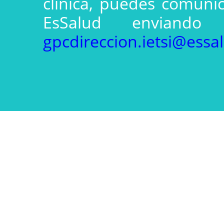
clínica, puedes comunic
EsSalud enviando
gpcdireccion.ietsi@essa