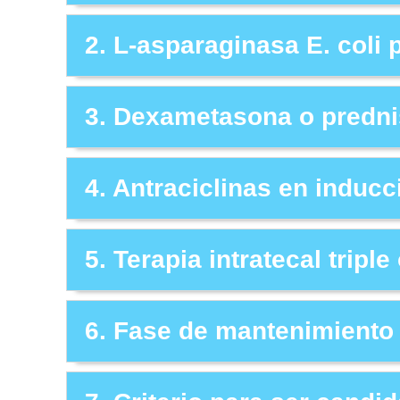
2. L-asparaginasa E. coli 
3. Dexametasona o predni
4. Antraciclinas en inducc
5. Terapia intratecal tripl
6. Fase de mantenimiento