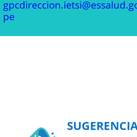
gpcdireccion.ietsi@essalud.g
pe
SUGERENCI