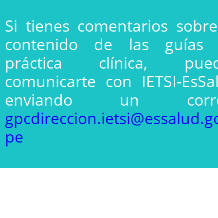
Si tienes comentarios sobre
contenido de las guías
práctica clínica, pue
comunicarte con IETSI-EsSa
enviando un corre
gpcdireccion.ietsi@essalud.g
pe