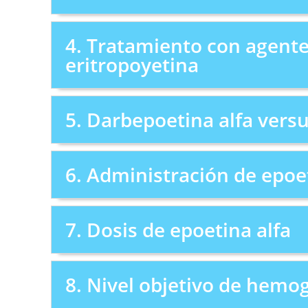
4. Tratamiento con agente
eritropoyetina
5. Darbepoetina alfa versu
6. Administración de epoet
7. Dosis de epoetina alfa
8. Nivel objetivo de hemog