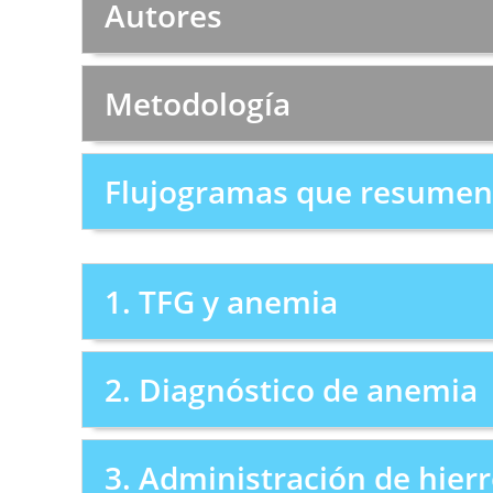
Autores
Metodología
Flujogramas que resumen 
1. TFG y anemia
2. Diagnóstico de anemia
3. Administración de hier