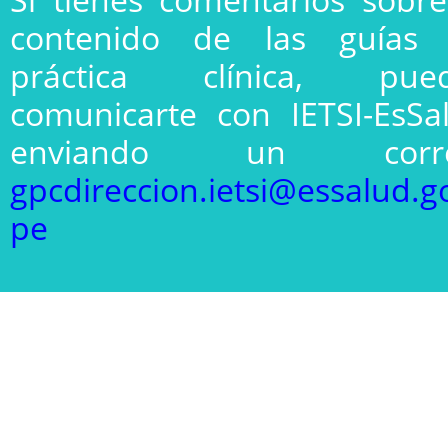
contenido de las guías
práctica clínica, pue
comunicarte con IETSI-EsSa
enviando un corre
gpcdireccion.ietsi@essalud.g
pe