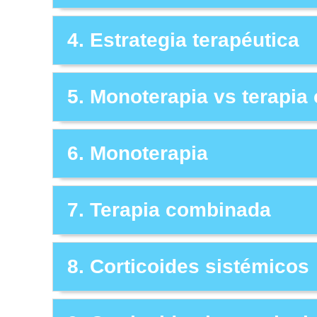
4. Estrategia terapéutica
5. Monoterapia vs terapi
6. Monoterapia
7. Terapia combinada
8. Corticoides sistémicos