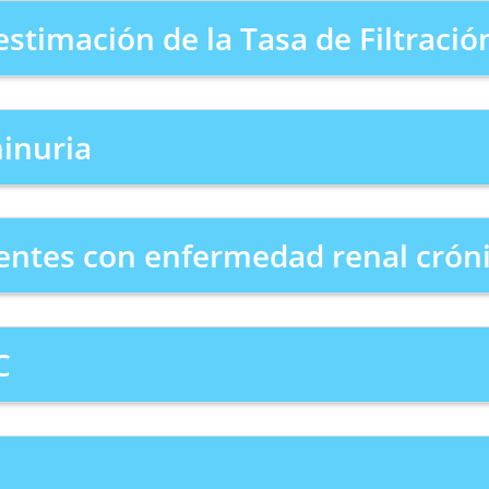
estimación de la Tasa de Filtraci
inuria
ientes con enfermedad renal cróni
C