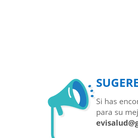
SUGER
Si has enco
para su mej
evisalud@