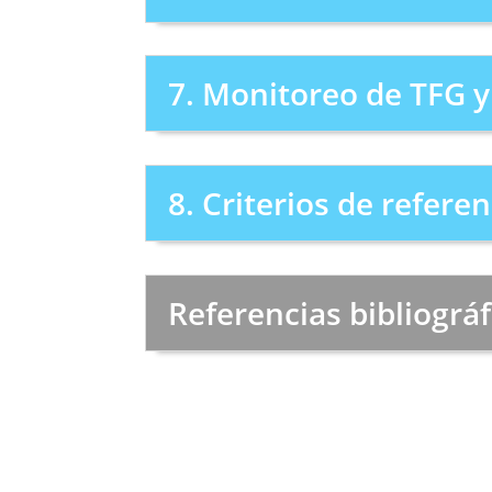
7. Monitoreo de TFG 
8. Criterios de referen
Referencias bibliográf