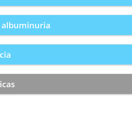
y albuminuria
cia
icas