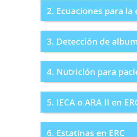
2. Ecuaciones para la 
3. Detección de album
4. Nutrición para pac
5. IECA o ARA II en ER
6. Estatinas en ERC