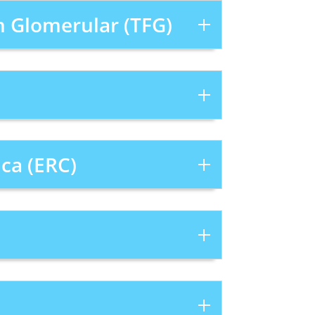
ón Glomerular (TFG)
ca (ERC)