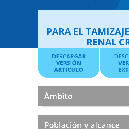
PARA EL TAMIZAJ
RENAL CR
DESCARGAR
DESC
VERSIÓN
VE
ARTÍCULO
EX
Ámbito
Población y alcance