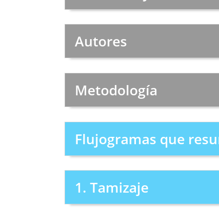
Autores
Metodología
Flujogramas que resu
1. Tamizaje