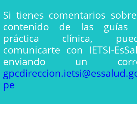
Si tienes comentarios sobre
contenido de las guías
práctica clínica, pue
comunicarte con IETSI-EsSa
enviando un corre
gpcdireccion.ietsi@essalud.g
pe