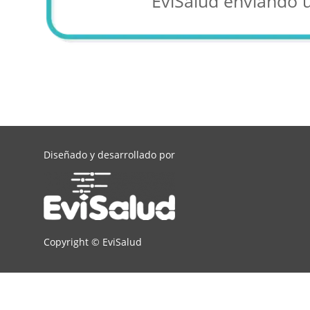
EviSalud enviando 
Diseñado y desarrollado por
Copyright ©
EviSalud