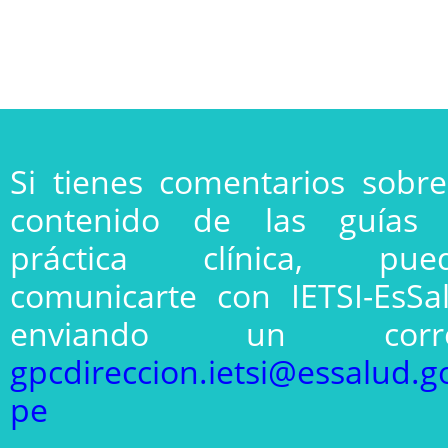
Si tienes comentarios sobre
contenido de las guías
práctica clínica, pue
comunicarte con IETSI-EsSa
enviando un corre
gpcdireccion.ietsi@essalud.g
pe