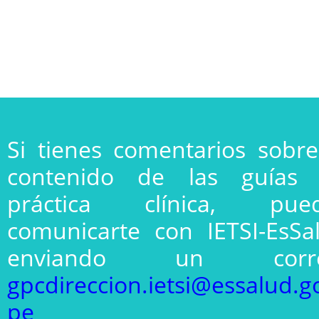
Si tienes comentarios sobre
contenido de las guías
práctica clínica, pue
comunicarte con IETSI-EsSa
enviando un corre
gpcdireccion.ietsi@essalud.g
pe