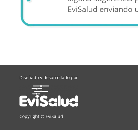
EviSalud enviando 
Diseñado y desarrollado por
Copyright ©
EviSalud