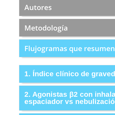
Autores
Metodología
Flujogramas que resumen 
1. Índice clínico de grave
2. Agonistas β2 con inhal
espaciador vs nebulizaci